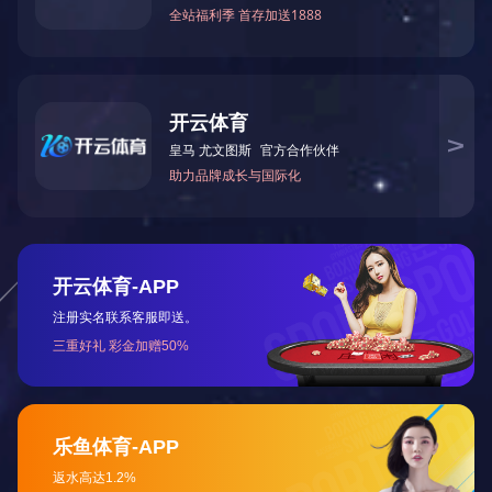
7月24
市、锡林郭勒
超过1959年