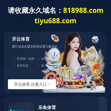
乐鱼(中国)
关于我们
新闻动态