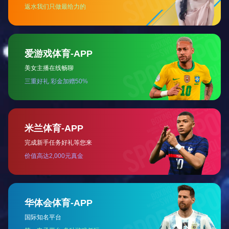
7月25
特市发生多处
公司办公楼及
系统承压过重
险情就是
箕、拖布冲向
下，电梯、储
管理部迅速把