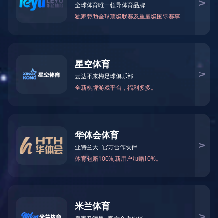
今天是：2026年8月8日 星期六
集团新闻
新闻动态
News
集团新闻
招标公司新闻
节能公司新闻
项目公司新闻
分公司新闻