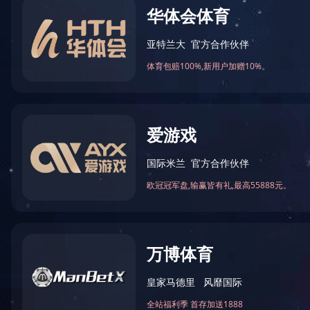
今天是：2026年8月7日 星期五
节能环保
Energy Saving And Environmental Protection
公司简介
资质荣誉
型储
行业地位
间内
专业团队
公司业绩