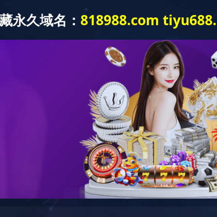
招标采购
工程咨询
项目管理