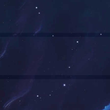
节能服务
顺利完成土默特左旗2025年电网侧独立新型储
发布时间：2025-09-09 浏
2025年8月，LY.COM受土默特左旗发展和改革委员
能电站项目开发主体进行公开优选。
接受委托后LY.COM组织专业力量梳理储能相关政策，
完成了开发主体优选工作，对该项目落地实施起到了积极