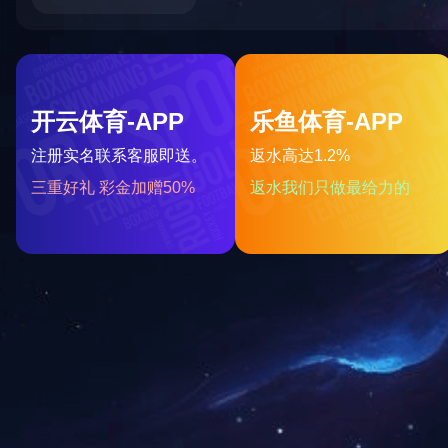
节能服务
环保服务
碳服务
联系我们
Contact us
电话：0471-5223613
投诉电话：0471-5223607
邮箱：imzs@imzs.com.cn
网址：/
地址：内蒙古自治区呼和浩特市赛罕区鄂尔
多斯东街12号银联大厦10层