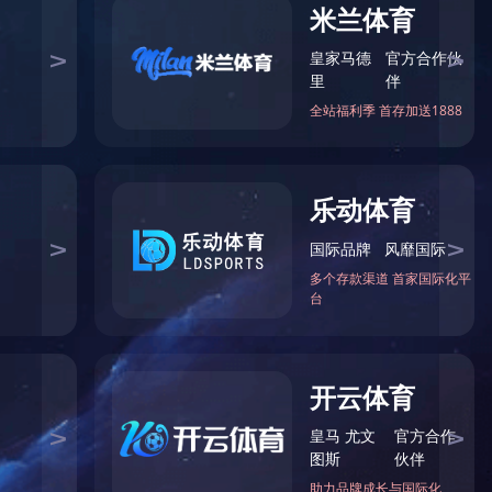
当前位置：
首页
>>节能环保>>节能服务
能电站项目开发主体公开优选工作
览量：
308
次
会委托，对其土默特左旗2025年电网侧独立新
结合项目实际情况编制优选方案，并在合同约定时
的推动作用。
撰稿人：何鹏程