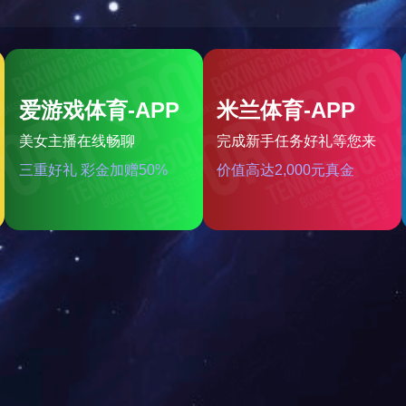
本文系原创稿件，仅代表作者立场，任何单位以及个人未经许可，不得擅