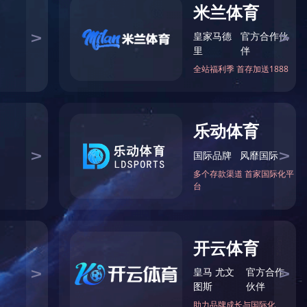
当前位置：
首页
>>新闻动态>>通知公告
通知
量：
11537
次
知》，现将公司2025年春节放假事宜通知如
放假11天。1月25日（星期六）、2月7日