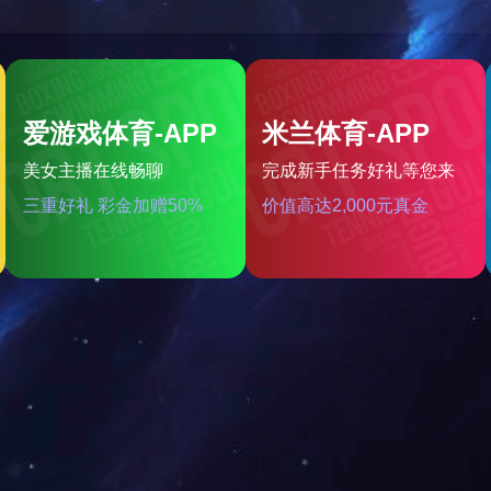
1、各单位负责人将放假事宜传达到每位员工，员工提
综合部做好考勤记录。
2、各单位放假前要做好办公场所的消毒、卫生工作。
3、各单位负责人放假前做好各项安全提醒、防范工作
机密文件，关闭电源、门窗。
4、各单位领导和相关人员在节日期间保持手机开机状
5、各单位未按上述注意事项执行，出现安全问题的，
通知